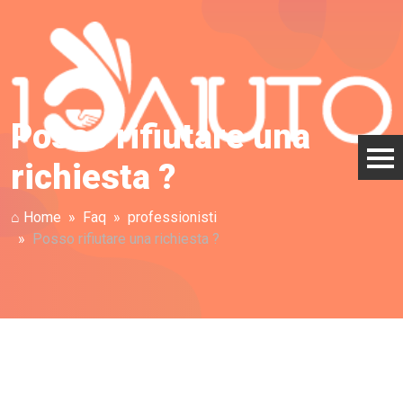
Posso rifiutare una
richiesta ?
⌂ Home
Faq
professionisti
Posso rifiutare una richiesta ?