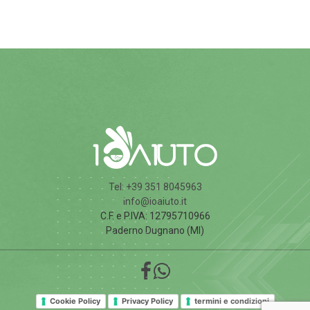
Tel: +39 351 8045963
info@ioaiuto.it
C.F. e P.IVA: 12795710966
Paderno Dugnano (MI)
Cookie Policy
Privacy Policy
termini e condizioni