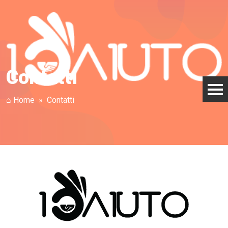
Contatti
⌂ Home
Contatti