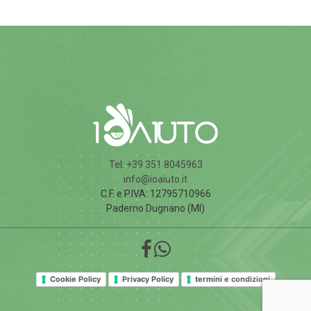
Tel: +39 351 8045963
info@ioaiuto.it
C.F. e P.IVA: 12795710966
Paderno Dugnano (MI)
Cookie Policy
Privacy Policy
termini e condizioni