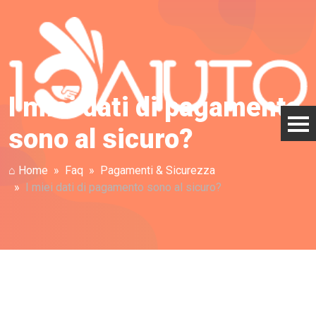
I miei dati di pagamento
sono al sicuro?
⌂ Home
Faq
Pagamenti & Sicurezza
I miei dati di pagamento sono al sicuro?